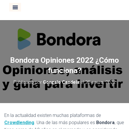
CURSO INVERTIR BOLSA
Bondora Opiniones 2022 ¿Cómo
funciona?
Publicado por
Gonzalo Candela
el
25 enero, 2022
En la actualidad existen muchas plataformas de
Crowdlending
. Una de las más populares es
Bondora
, que