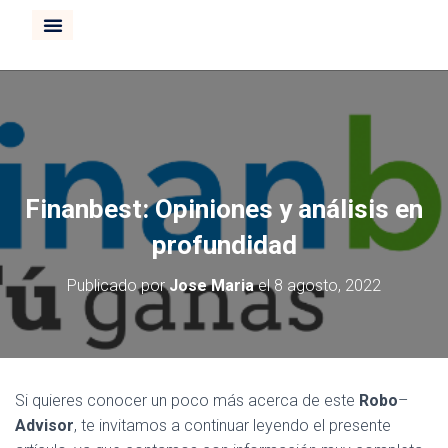
CURSO INVERTIR BOLSA
Finanbest: Opiniones y análisis en
profundidad
Publicado por
Jose Maria
el
8 agosto, 2022
Si quieres conocer un poco más acerca de este
Robo
–
Advisor
, te invitamos a continuar leyendo el presente