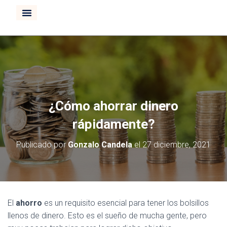
CURSO INVERTIR BOLSA
¿Cómo ahorrar dinero
rápidamente?
Publicado por
Gonzalo Candela
el
27 diciembre, 2021
El
ahorro
es un requisito esencial para tener los bolsillos
llenos de dinero. Esto es el sueño de mucha gente, pero