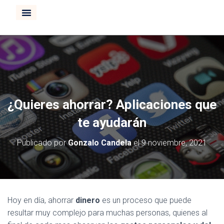
CURSO INVERTIR BOLSA
¿Quieres ahorrar? Aplicaciones que
te ayudarán
Publicado por
Gonzalo Candela
el
9 noviembre, 2021
Hoy en día, ahorrar
dinero
es un proceso que puede
resultar muy complejo para muchas personas, quienes al