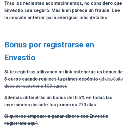
Tras los recientes acontecimientos, no considero que
Envestio sea seguro. Más bien parece un fraude. Lee
la sección anterior para averiguar más detalles.
Bonus por registrarse en
Envestio
Si te registras utilizando mi link obtendrás un bonus de
5 euros
cuando realices tu primer depósito
(el depósito
debe ser superior a 100 euros).
Además obtendrás un bonus del 0.5% en todas las
inversiones durante tus primeros 270 días.
Si quieres empezar a ganar dinero con Envestio
regístrate aquí.