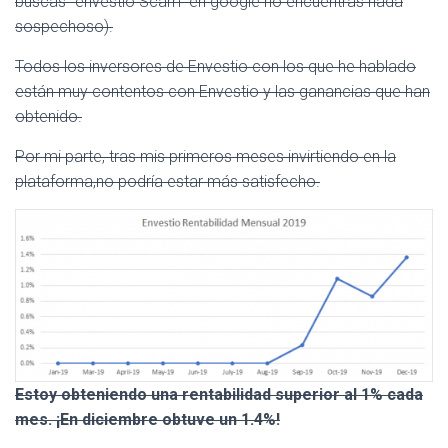
buscas “envestio Scam” en google no encuentras nada
sospechoso).
Todos los inversores de Envestio con los que he hablado
están muy contentos con Envestio y las ganancias que han
obtenido.
Por mi parte, tras mis primeros meses invirtiendo en la
plataforma,no podría estar más satisfecho.
Estoy obteniendo una rentabilidad superior al 1% cada
mes. ¡En diciembre obtuve un 1.4%!