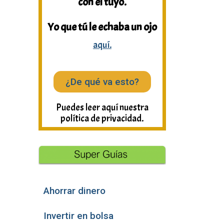
con el tuyo.
Yo que tú le echaba un ojo
aquí.
¿De qué va esto?
Puedes leer aquí nuestra
política de privacidad.
Ahorrar dinero
Invertir en bolsa