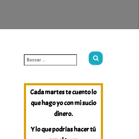
Cada martes te cuento lo
que hago yo con mi sucio
dinero.
Y lo que podrías hacer tú