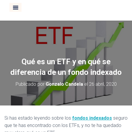
CURSO INVERTIR BOLSA
Qué es un ETF y en qué se
diferencia de un fondo indexado
Publicado por
Gonzalo Candela
el
26 abril, 2020
Si has estado leyendo sobre los
fondos indexados
seguro
que te has encontrado con los ETFs, y no te ha quedado