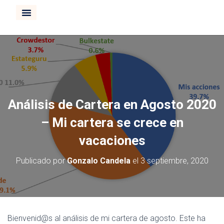
CURSO INVERTIR BOLSA
Análisis de Cartera en Agosto 2020
– Mi cartera se crece en
vacaciones
Publicado por
Gonzalo Candela
el
3 septiembre, 2020
Bienvenid@s al análisis de mi cartera de agosto. Este ha