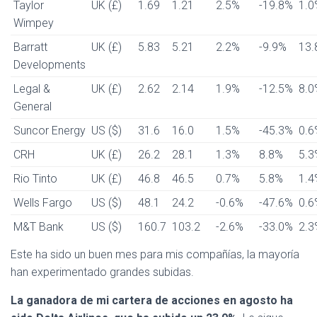
Taylor
UK (£)
1.69
1.21
2.5%
-19.8%
1.0
Wimpey
Barratt
UK (£)
5.83
5.21
2.2%
-9.9%
13.
Developments
Legal &
UK (£)
2.62
2.14
1.9%
-12.5%
8.0
General
Suncor Energy
US ($)
31.6
16.0
1.5%
-45.3%
0.6
CRH
UK (£)
26.2
28.1
1.3%
8.8%
5.3
Rio Tinto
UK (£)
46.8
46.5
0.7%
5.8%
1.4
Wells Fargo
US ($)
48.1
24.2
-0.6%
-47.6%
0.6
M&T Bank
US ($)
160.7
103.2
-2.6%
-33.0%
2.3
Este ha sido un buen mes para mis compañías, la mayoría
han experimentado grandes subidas.
La ganadora de mi cartera de acciones en agosto ha