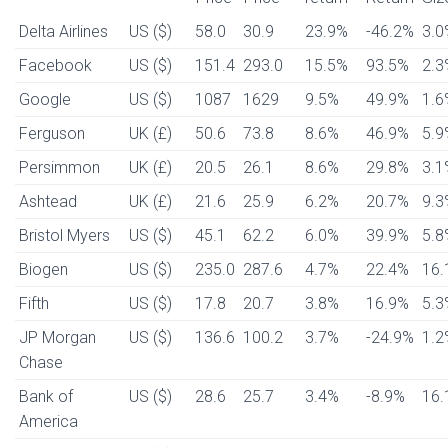
Delta Airlines
US ($)
58.0
30.9
23.9%
-46.2%
3.0
Facebook
US ($)
151.4
293.0
15.5%
93.5%
2.3
Google
US ($)
1087
1629
9.5%
49.9%
1.6
Ferguson
UK (£)
50.6
73.8
8.6%
46.9%
5.9
Persimmon
UK (£)
20.5
26.1
8.6%
29.8%
3.1
Ashtead
UK (£)
21.6
25.9
6.2%
20.7%
9.3
Bristol Myers
US ($)
45.1
62.2
6.0%
39.9%
5.8
Biogen
US ($)
235.0
287.6
4.7%
22.4%
16.
Fifth
US ($)
17.8
20.7
3.8%
16.9%
5.3
JP Morgan
US ($)
136.6
100.2
3.7%
-24.9%
1.2
Chase
Bank of
US ($)
28.6
25.7
3.4%
-8.9%
16.
America