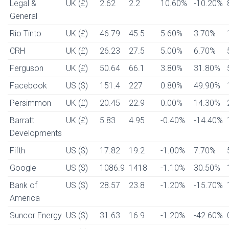
Legal &
UK (£)
2.62
2.2
10.60%
-10.20%
General
Rio Tinto
UK (£)
46.79
45.5
5.60%
3.70%
CRH
UK (£)
26.23
27.5
5.00%
6.70%
Ferguson
UK (£)
50.64
66.1
3.80%
31.80%
Facebook
US ($)
151.4
227
0.80%
49.90%
Persimmon
UK (£)
20.45
22.9
0.00%
14.30%
Barratt
UK (£)
5.83
4.95
-0.40%
-14.40%
Developments
Fifth
US ($)
17.82
19.2
-1.00%
7.70%
Google
US ($)
1086.9
1418
-1.10%
30.50%
Bank of
US ($)
28.57
23.8
-1.20%
-15.70%
America
Suncor Energy
US ($)
31.63
16.9
-1.20%
-42.60%