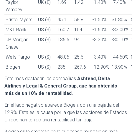
Taylor
UK (£)
1.69
1.42
-1.40%
-7.40%
Wimpey
Bristol Myers
US ($)
45.11
58.8
-1.50%
31.80%
M&T Bank
US ($)
160.7
104
-1.60%
-33.00%
JP Morgan
US ($)
136.6
94.1
-3.30%
-30.10%
Chase
Wells Fargo
US ($)
48.06
25.6
-3.40%
-44.60%
Biogen
US ($)
235
267.6
-12.90%
13.90%
Este mes destacan las compañías
Ashtead, Delta
Airlines y Legal & General Group, que han obtenido
más de un 10% de rentabilidad.
En el lado negativo aparece Biogen, con una bajada del
12,9%. Esta es la causa por la que las acciones de Estados
Unidos han tenido una rentabilidad tan baja.
Biogen es la empresa en la que tengo mi posición más