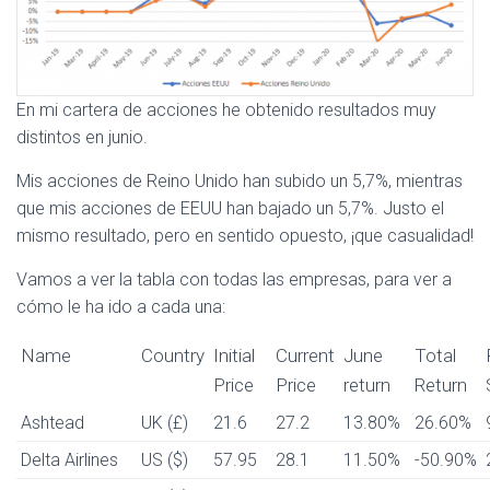
En mi cartera de acciones he obtenido resultados muy
distintos en junio.
Mis acciones de Reino Unido han subido un 5,7%, mientras
que mis acciones de EEUU han bajado un 5,7%. Justo el
mismo resultado, pero en sentido opuesto, ¡que casualidad!
Vamos a ver la tabla con todas las empresas, para ver a
cómo le ha ido a cada una:
Name
Country
Initial
Current
June
Total
Price
Price
return
Return
Ashtead
UK (£)
21.6
27.2
13.80%
26.60%
Delta Airlines
US ($)
57.95
28.1
11.50%
-50.90%